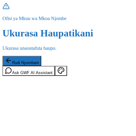
Ofisi ya Mkuu wa Mkoa Njombe
Ukurasa Haupatikani
Ukurasa unaoutafuta haupo.
Rudi Nyumbani
Ask GWF AI Assistant